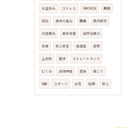
お盆休み
ストレス
予約状況
鶴橋
祝日
身体の歪み
腰痛
西洋医学
対症療法
根本改善
自然治癒力
背骨
安心安全
後遺症
姿勢
上本町
整体
ストレートネック
むくみ
自律神経
産後
肩こり
O脚
スポーツ
女性
妊婦
安心