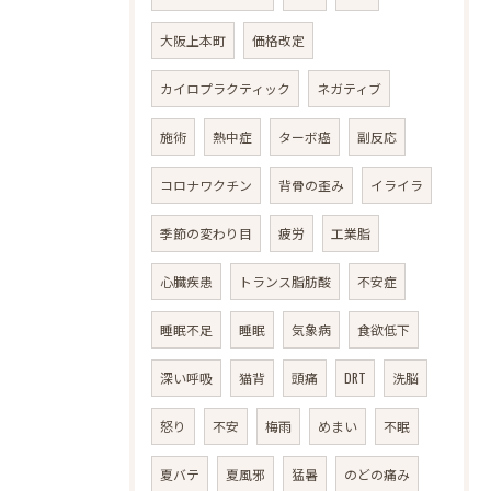
大阪上本町
価格改定
カイロプラクティック
ネガティブ
施術
熱中症
ターボ癌
副反応
コロナワクチン
背骨の歪み
イライラ
季節の変わり目
疲労
工業脂
心臓疾患
トランス脂肪酸
不安症
睡眠不足
睡眠
気象病
食欲低下
深い呼吸
猫背
頭痛
DRT
洗脳
怒り
不安
梅雨
めまい
不眠
夏バテ
夏風邪
猛暑
のどの痛み