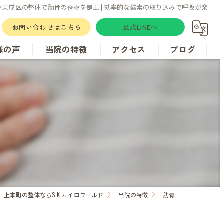
や東成区の整体で肋骨の歪みを是正 | 効率的な酸素の取り込みで呼吸が楽
お問い合わせはこちら
公式LINEへ
様の声
当院の特徴
アクセス
ブログ
肋骨
カイロプラクティック
骨盤矯正
歪み
上本町の整体ならS.K.カイロワールド
当院の特徴
肋骨
腰痛