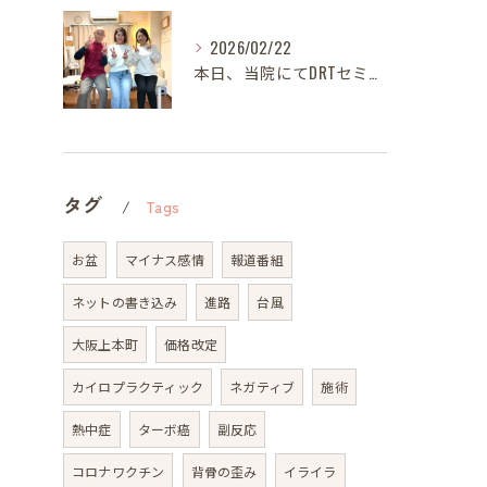
2026/02/22
本日、当院にてDRTセミナーを開催いたしました。
タグ
Tags
お盆
マイナス感情
報道番組
ネットの書き込み
進路
台風
大阪上本町
価格改定
カイロプラクティック
ネガティブ
施術
熱中症
ターボ癌
副反応
コロナワクチン
背骨の歪み
イライラ