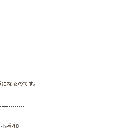
道になるのです。
-------------
小橋202