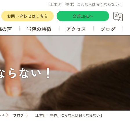
【上本町 整体】こんな人は良くならない！
お問い合わせはこちら
公式LINEへ
様の声
当院の特徴
アクセス
ブログ
肋骨
カイロプラクティック
ならない！
骨盤矯正
歪み
ルド
ブログ
【上本町 整体】こんな人は良くならない！
腰痛