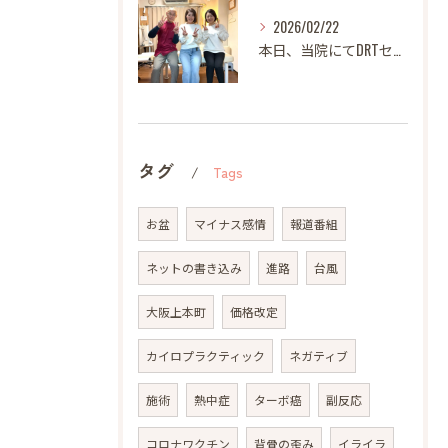
2026/02/22
本日、当院にてDRTセミナーを開催いたしました。
タグ
Tags
お盆
マイナス感情
報道番組
ネットの書き込み
進路
台風
大阪上本町
価格改定
カイロプラクティック
ネガティブ
施術
熱中症
ターボ癌
副反応
コロナワクチン
背骨の歪み
イライラ