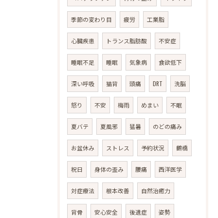
季節の変わり目
疲労
工業脂
心臓疾患
トランス脂肪酸
不安症
睡眠不足
睡眠
気象病
食欲低下
深い呼吸
猫背
頭痛
DRT
洗脳
怒り
不安
梅雨
めまい
不眠
夏バテ
夏風邪
猛暑
のどの痛み
お盆休み
ストレス
予約状況
鶴橋
祝日
身体の歪み
腰痛
西洋医学
対症療法
根本改善
自然治癒力
背骨
安心安全
後遺症
姿勢