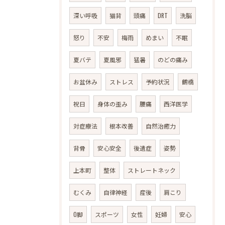
深い呼吸
猫背
頭痛
DRT
洗脳
怒り
不安
梅雨
めまい
不眠
夏バテ
夏風邪
猛暑
のどの痛み
お盆休み
ストレス
予約状況
鶴橋
祝日
身体の歪み
腰痛
西洋医学
対症療法
根本改善
自然治癒力
背骨
安心安全
後遺症
姿勢
上本町
整体
ストレートネック
むくみ
自律神経
産後
肩こり
O脚
スポーツ
女性
妊婦
安心