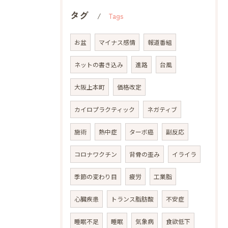
タグ
Tags
お盆
マイナス感情
報道番組
ネットの書き込み
進路
台風
大阪上本町
価格改定
カイロプラクティック
ネガティブ
施術
熱中症
ターボ癌
副反応
コロナワクチン
背骨の歪み
イライラ
季節の変わり目
疲労
工業脂
心臓疾患
トランス脂肪酸
不安症
睡眠不足
睡眠
気象病
食欲低下