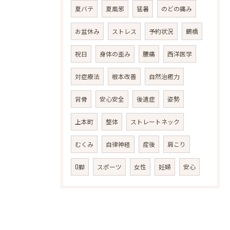
夏バテ
夏風邪
猛暑
のどの痛み
お盆休み
ストレス
予約状況
鶴橋
祝日
身体の歪み
腰痛
西洋医学
対症療法
根本改善
自然治癒力
背骨
安心安全
後遺症
姿勢
上本町
整体
ストレートネック
むくみ
自律神経
産後
肩こり
O脚
スポーツ
女性
妊婦
安心