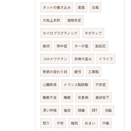
ネットの書き込み
進路
台風
大阪上本町
価格改定
カイロプラクティック
ネガティブ
施術
熱中症
ターボ癌
副反応
コロナワクチン
背骨の歪み
イライラ
季節の変わり目
疲労
工業脂
心臓疾患
トランス脂肪酸
不安症
睡眠不足
睡眠
気象病
食欲低下
深い呼吸
猫背
頭痛
DRT
洗脳
怒り
不安
梅雨
めまい
不眠