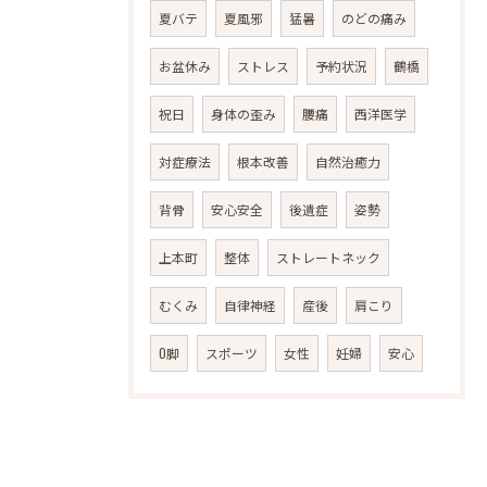
夏バテ
夏風邪
猛暑
のどの痛み
お盆休み
ストレス
予約状況
鶴橋
祝日
身体の歪み
腰痛
西洋医学
対症療法
根本改善
自然治癒力
背骨
安心安全
後遺症
姿勢
上本町
整体
ストレートネック
むくみ
自律神経
産後
肩こり
O脚
スポーツ
女性
妊婦
安心