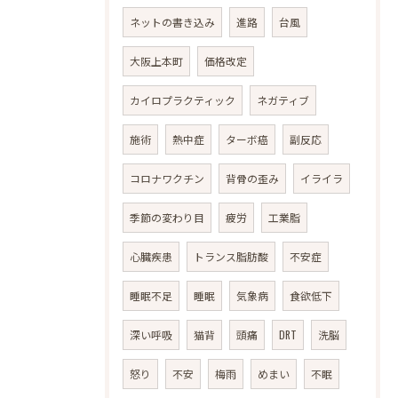
ネットの書き込み
進路
台風
大阪上本町
価格改定
カイロプラクティック
ネガティブ
施術
熱中症
ターボ癌
副反応
コロナワクチン
背骨の歪み
イライラ
季節の変わり目
疲労
工業脂
心臓疾患
トランス脂肪酸
不安症
睡眠不足
睡眠
気象病
食欲低下
深い呼吸
猫背
頭痛
DRT
洗脳
怒り
不安
梅雨
めまい
不眠