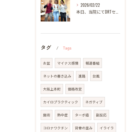
2026/02/22
本日、当院にてDRTセミナーを開催いたしました。
タグ
Tags
お盆
マイナス感情
報道番組
ネットの書き込み
進路
台風
大阪上本町
価格改定
カイロプラクティック
ネガティブ
施術
熱中症
ターボ癌
副反応
コロナワクチン
背骨の歪み
イライラ