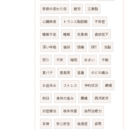
季節の変わり目
疲労
工業脂
心臓疾患
トランス脂肪酸
不安症
睡眠不足
睡眠
気象病
食欲低下
深い呼吸
猫背
頭痛
DRT
洗脳
怒り
不安
梅雨
めまい
不眠
夏バテ
夏風邪
猛暑
のどの痛み
お盆休み
ストレス
予約状況
鶴橋
祝日
身体の歪み
腰痛
西洋医学
対症療法
根本改善
自然治癒力
背骨
安心安全
後遺症
姿勢