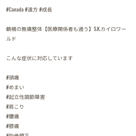
#Canada #遠方 #成長
鶴橋の無痛整体【医療関係者も通う】S.K.カイロワー
ルド
こんな症状に対応しています
#頭痛
#めまい
#起立性調節障害
#肩こり
#腰痛
#膝痛
#肋骨矯正