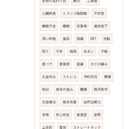
季節の変わり目
疲労
工業脂
心臓疾患
トランス脂肪酸
不安症
睡眠不足
睡眠
気象病
食欲低下
深い呼吸
猫背
頭痛
DRT
洗脳
怒り
不安
梅雨
めまい
不眠
夏バテ
夏風邪
猛暑
のどの痛み
お盆休み
ストレス
予約状況
鶴橋
祝日
身体の歪み
腰痛
西洋医学
対症療法
根本改善
自然治癒力
背骨
安心安全
後遺症
姿勢
上本町
整体
ストレートネック