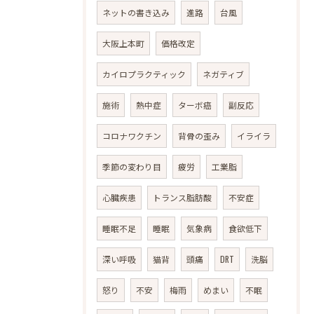
ネットの書き込み
進路
台風
大阪上本町
価格改定
カイロプラクティック
ネガティブ
施術
熱中症
ターボ癌
副反応
コロナワクチン
背骨の歪み
イライラ
季節の変わり目
疲労
工業脂
心臓疾患
トランス脂肪酸
不安症
睡眠不足
睡眠
気象病
食欲低下
深い呼吸
猫背
頭痛
DRT
洗脳
怒り
不安
梅雨
めまい
不眠