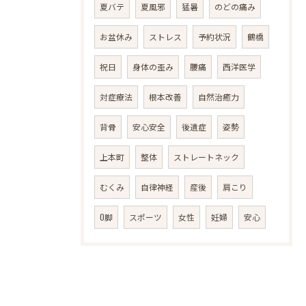
夏バテ
夏風邪
猛暑
のどの痛み
お盆休み
ストレス
予約状況
鶴橋
祝日
身体の歪み
腰痛
西洋医学
対症療法
根本改善
自然治癒力
背骨
安心安全
後遺症
姿勢
上本町
整体
ストレートネック
むくみ
自律神経
産後
肩こり
O脚
スポーツ
女性
妊婦
安心