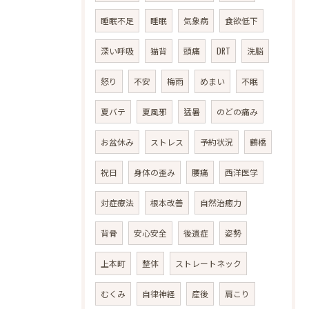
睡眠不足
睡眠
気象病
食欲低下
深い呼吸
猫背
頭痛
DRT
洗脳
怒り
不安
梅雨
めまい
不眠
夏バテ
夏風邪
猛暑
のどの痛み
お盆休み
ストレス
予約状況
鶴橋
祝日
身体の歪み
腰痛
西洋医学
対症療法
根本改善
自然治癒力
背骨
安心安全
後遺症
姿勢
上本町
整体
ストレートネック
むくみ
自律神経
産後
肩こり