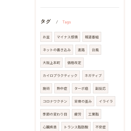
タグ
Tags
お盆
マイナス感情
報道番組
ネットの書き込み
進路
台風
大阪上本町
価格改定
カイロプラクティック
ネガティブ
施術
熱中症
ターボ癌
副反応
コロナワクチン
背骨の歪み
イライラ
季節の変わり目
疲労
工業脂
心臓疾患
トランス脂肪酸
不安症