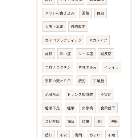
ネットの書き込み
進路
台風
大阪上本町
価格改定
カイロプラクティック
ネガティブ
施術
熱中症
ターボ癌
副反応
コロナワクチン
背骨の歪み
イライラ
季節の変わり目
疲労
工業脂
心臓疾患
トランス脂肪酸
不安症
睡眠不足
睡眠
気象病
食欲低下
深い呼吸
猫背
頭痛
DRT
洗脳
怒り
不安
梅雨
めまい
不眠