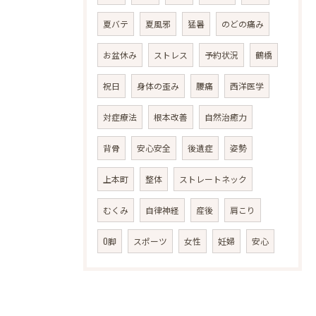
夏バテ
夏風邪
猛暑
のどの痛み
お盆休み
ストレス
予約状況
鶴橋
祝日
身体の歪み
腰痛
西洋医学
対症療法
根本改善
自然治癒力
背骨
安心安全
後遺症
姿勢
上本町
整体
ストレートネック
むくみ
自律神経
産後
肩こり
O脚
スポーツ
女性
妊婦
安心