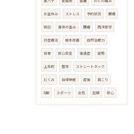
夏バテ
夏風邪
猛暑
のどの痛み
お盆休み
ストレス
予約状況
鶴橋
祝日
身体の歪み
腰痛
西洋医学
対症療法
根本改善
自然治癒力
背骨
安心安全
後遺症
姿勢
上本町
整体
ストレートネック
むくみ
自律神経
産後
肩こり
O脚
スポーツ
女性
妊婦
安心