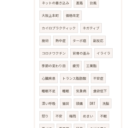
ネットの書き込み
進路
台風
大阪上本町
価格改定
カイロプラクティック
ネガティブ
施術
熱中症
ターボ癌
副反応
コロナワクチン
背骨の歪み
イライラ
季節の変わり目
疲労
工業脂
心臓疾患
トランス脂肪酸
不安症
睡眠不足
睡眠
気象病
食欲低下
深い呼吸
猫背
頭痛
DRT
洗脳
怒り
不安
梅雨
めまい
不眠