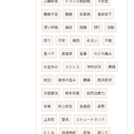
心臓疾患
トランス脂肪酸
不安症
睡眠不足
睡眠
気象病
食欲低下
深い呼吸
猫背
頭痛
DRT
洗脳
怒り
不安
梅雨
めまい
不眠
夏バテ
夏風邪
猛暑
のどの痛み
お盆休み
ストレス
予約状況
鶴橋
祝日
身体の歪み
腰痛
西洋医学
対症療法
根本改善
自然治癒力
背骨
安心安全
後遺症
姿勢
上本町
整体
ストレートネック
むくみ
自律神経
産後
肩こり