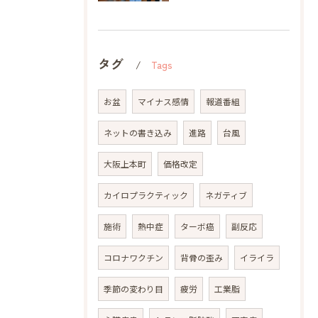
タグ
Tags
お盆
マイナス感情
報道番組
ネットの書き込み
進路
台風
大阪上本町
価格改定
カイロプラクティック
ネガティブ
施術
熱中症
ターボ癌
副反応
コロナワクチン
背骨の歪み
イライラ
季節の変わり目
疲労
工業脂