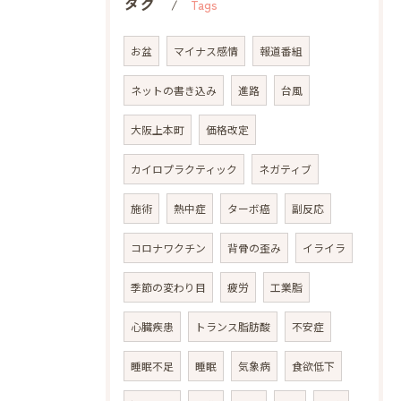
タグ
Tags
お盆
マイナス感情
報道番組
ネットの書き込み
進路
台風
大阪上本町
価格改定
カイロプラクティック
ネガティブ
施術
熱中症
ターボ癌
副反応
コロナワクチン
背骨の歪み
イライラ
季節の変わり目
疲労
工業脂
心臓疾患
トランス脂肪酸
不安症
睡眠不足
睡眠
気象病
食欲低下