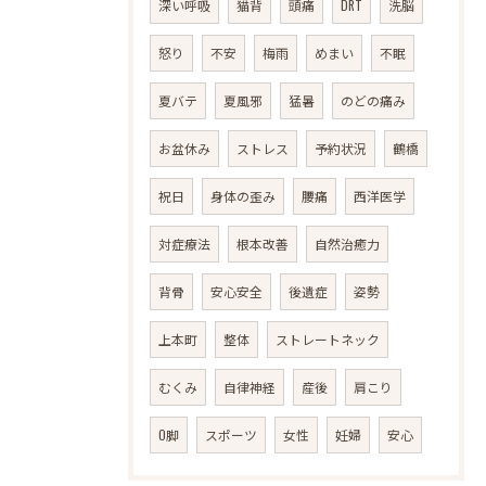
深い呼吸
猫背
頭痛
DRT
洗脳
怒り
不安
梅雨
めまい
不眠
夏バテ
夏風邪
猛暑
のどの痛み
お盆休み
ストレス
予約状況
鶴橋
祝日
身体の歪み
腰痛
西洋医学
対症療法
根本改善
自然治癒力
背骨
安心安全
後遺症
姿勢
上本町
整体
ストレートネック
むくみ
自律神経
産後
肩こり
O脚
スポーツ
女性
妊婦
安心