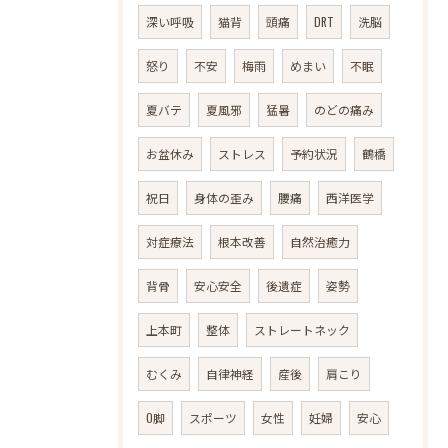
深い呼吸
猫背
頭痛
DRT
洗脳
怒り
不安
梅雨
めまい
不眠
夏バテ
夏風邪
猛暑
のどの痛み
お盆休み
ストレス
予約状況
鶴橋
祝日
身体の歪み
腰痛
西洋医学
対症療法
根本改善
自然治癒力
背骨
安心安全
後遺症
姿勢
上本町
整体
ストレートネック
むくみ
自律神経
産後
肩こり
O脚
スポーツ
女性
妊婦
安心