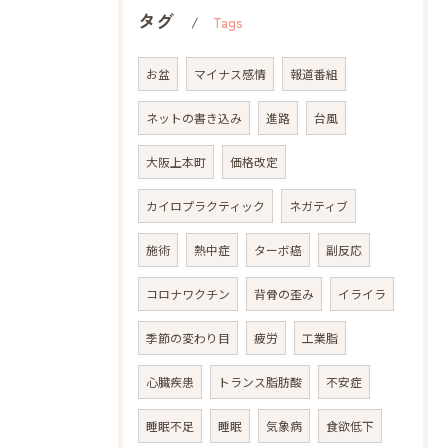
タグ
Tags
お盆
マイナス感情
報道番組
ネットの書き込み
進路
台風
大阪上本町
価格改定
カイロプラクティック
ネガティブ
施術
熱中症
ターボ癌
副反応
コロナワクチン
背骨の歪み
イライラ
季節の変わり目
疲労
工業脂
心臓疾患
トランス脂肪酸
不安症
睡眠不足
睡眠
気象病
食欲低下