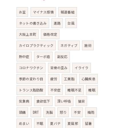
お盆
マイナス感情
報道番組
ネットの書き込み
進路
台風
大阪上本町
価格改定
カイロプラクティック
ネガティブ
施術
熱中症
ターボ癌
副反応
コロナワクチン
背骨の歪み
イライラ
季節の変わり目
疲労
工業脂
心臓疾患
トランス脂肪酸
不安症
睡眠不足
睡眠
気象病
食欲低下
深い呼吸
猫背
頭痛
DRT
洗脳
怒り
不安
梅雨
めまい
不眠
夏バテ
夏風邪
猛暑