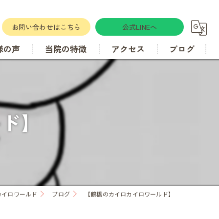
お問い合わせはこちら
公式LINEへ
様の声
当院の特徴
アクセス
ブログ
肋骨
カイロプラクティック
ルド】
骨盤矯正
歪み
.カイロワールド
ブログ
【鶴橋のカイロカイロワールド】
腰痛