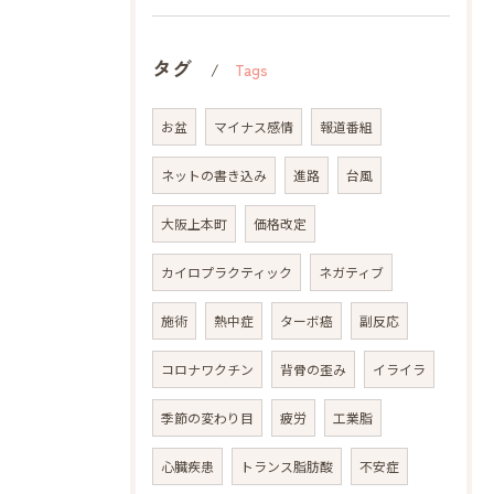
タグ
Tags
お盆
マイナス感情
報道番組
ネットの書き込み
進路
台風
大阪上本町
価格改定
カイロプラクティック
ネガティブ
施術
熱中症
ターボ癌
副反応
コロナワクチン
背骨の歪み
イライラ
季節の変わり目
疲労
工業脂
心臓疾患
トランス脂肪酸
不安症