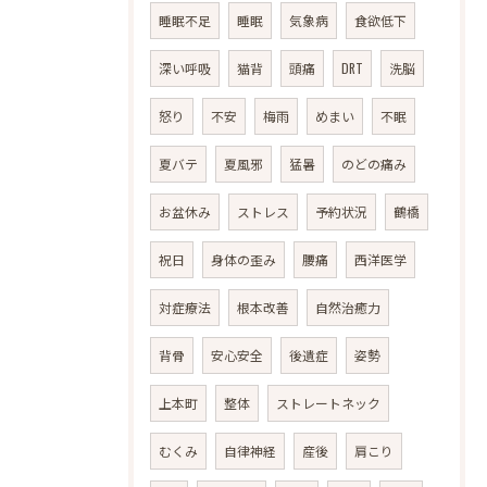
睡眠不足
睡眠
気象病
食欲低下
深い呼吸
猫背
頭痛
DRT
洗脳
怒り
不安
梅雨
めまい
不眠
夏バテ
夏風邪
猛暑
のどの痛み
お盆休み
ストレス
予約状況
鶴橋
祝日
身体の歪み
腰痛
西洋医学
対症療法
根本改善
自然治癒力
背骨
安心安全
後遺症
姿勢
上本町
整体
ストレートネック
むくみ
自律神経
産後
肩こり