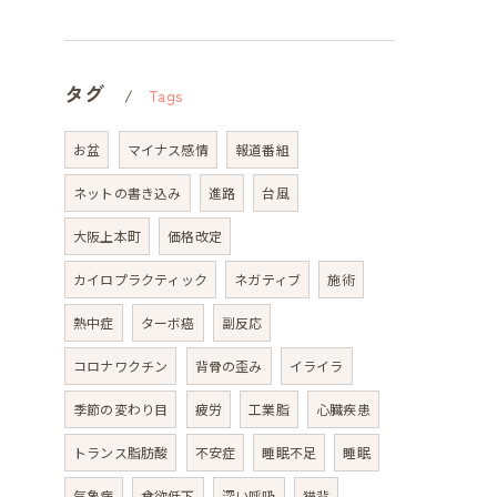
タグ
Tags
お盆
マイナス感情
報道番組
ネットの書き込み
進路
台風
大阪上本町
価格改定
カイロプラクティック
ネガティブ
施術
熱中症
ターボ癌
副反応
コロナワクチン
背骨の歪み
イライラ
季節の変わり目
疲労
工業脂
心臓疾患
トランス脂肪酸
不安症
睡眠不足
睡眠
気象病
食欲低下
深い呼吸
猫背