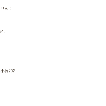
ません！
さい。
-------------
小橋202