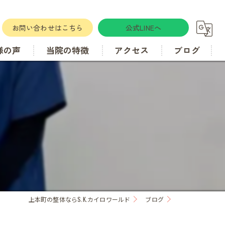
お問い合わせはこちら
公式LINEへ
様の声
当院の特徴
アクセス
ブログ
肋骨
カイロプラクティック
骨盤矯正
歪み
上本町の整体ならS.K.カイロワールド
ブログ
腰痛