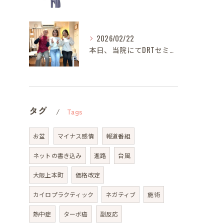
2026/02/22
本日、当院にてDRTセミナーを開催いたしました。
タグ
Tags
お盆
マイナス感情
報道番組
ネットの書き込み
進路
台風
大阪上本町
価格改定
カイロプラクティック
ネガティブ
施術
熱中症
ターボ癌
副反応