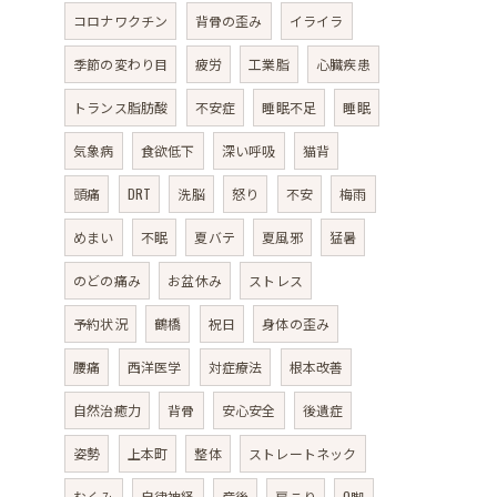
コロナワクチン
背骨の歪み
イライラ
季節の変わり目
疲労
工業脂
心臓疾患
トランス脂肪酸
不安症
睡眠不足
睡眠
気象病
食欲低下
深い呼吸
猫背
頭痛
DRT
洗脳
怒り
不安
梅雨
めまい
不眠
夏バテ
夏風邪
猛暑
のどの痛み
お盆休み
ストレス
予約状況
鶴橋
祝日
身体の歪み
腰痛
西洋医学
対症療法
根本改善
自然治癒力
背骨
安心安全
後遺症
姿勢
上本町
整体
ストレートネック
むくみ
自律神経
産後
肩こり
O脚