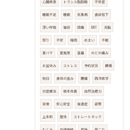
心臓疾患
トランス脂肪酸
不安症
睡眠不足
睡眠
気象病
食欲低下
深い呼吸
猫背
頭痛
DRT
洗脳
怒り
不安
梅雨
めまい
不眠
夏バテ
夏風邪
猛暑
のどの痛み
お盆休み
ストレス
予約状況
鶴橋
祝日
身体の歪み
腰痛
西洋医学
対症療法
根本改善
自然治癒力
背骨
安心安全
後遺症
姿勢
上本町
整体
ストレートネック
むくみ
自律神経
産後
肩こり