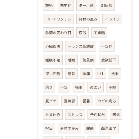
施術
熱中症
ターボ癌
副反応
コロナワクチン
背骨の歪み
イライラ
季節の変わり目
疲労
工業脂
心臓疾患
トランス脂肪酸
不安症
睡眠不足
睡眠
気象病
食欲低下
深い呼吸
猫背
頭痛
DRT
洗脳
怒り
不安
梅雨
めまい
不眠
夏バテ
夏風邪
猛暑
のどの痛み
お盆休み
ストレス
予約状況
鶴橋
祝日
身体の歪み
腰痛
西洋医学