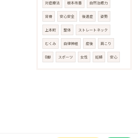
対症療法
根本改善
自然治癒力
背骨
安心安全
後遺症
姿勢
上本町
整体
ストレートネック
むくみ
自律神経
産後
肩こり
O脚
スポーツ
女性
妊婦
安心