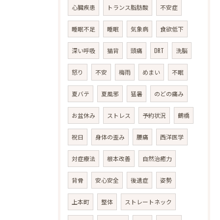
心臓疾患
トランス脂肪酸
不安症
睡眠不足
睡眠
気象病
食欲低下
深い呼吸
猫背
頭痛
DRT
洗脳
怒り
不安
梅雨
めまい
不眠
夏バテ
夏風邪
猛暑
のどの痛み
お盆休み
ストレス
予約状況
鶴橋
祝日
身体の歪み
腰痛
西洋医学
対症療法
根本改善
自然治癒力
背骨
安心安全
後遺症
姿勢
上本町
整体
ストレートネック