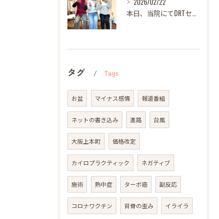
2026/02/22
本日、当院にてDRTセミナーを開催いたしました。
タグ
Tags
お盆
マイナス感情
報道番組
ネットの書き込み
進路
台風
大阪上本町
価格改定
カイロプラクティック
ネガティブ
施術
熱中症
ターボ癌
副反応
コロナワクチン
背骨の歪み
イライラ