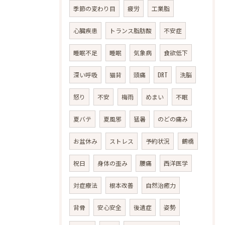
季節の変わり目
疲労
工業脂
心臓疾患
トランス脂肪酸
不安症
睡眠不足
睡眠
気象病
食欲低下
深い呼吸
猫背
頭痛
DRT
洗脳
怒り
不安
梅雨
めまい
不眠
夏バテ
夏風邪
猛暑
のどの痛み
お盆休み
ストレス
予約状況
鶴橋
祝日
身体の歪み
腰痛
西洋医学
対症療法
根本改善
自然治癒力
背骨
安心安全
後遺症
姿勢