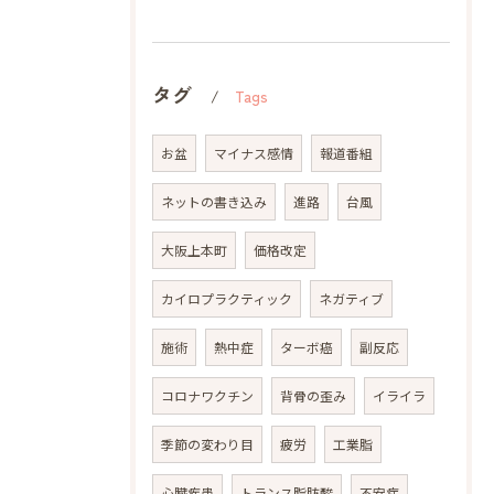
タグ
Tags
お盆
マイナス感情
報道番組
ネットの書き込み
進路
台風
大阪上本町
価格改定
カイロプラクティック
ネガティブ
施術
熱中症
ターボ癌
副反応
コロナワクチン
背骨の歪み
イライラ
季節の変わり目
疲労
工業脂
心臓疾患
トランス脂肪酸
不安症