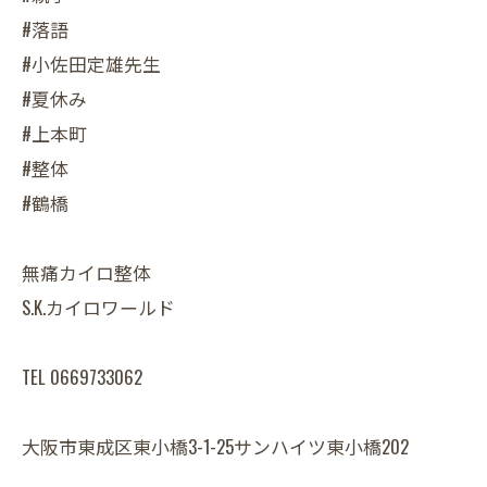
#落語
#小佐田定雄先生
#夏休み
#上本町
#整体
#鶴橋
無痛カイロ整体
S.K.カイロワールド
TEL 0669733062
大阪市東成区東小橋3-1-25サンハイツ東小橋202