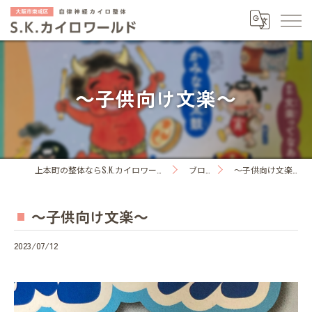
～子供向け文楽～
上本町の整体ならS.K.カイロワールド
ブログ
～子供向け文楽～
～子供向け文楽～
2023/07/12