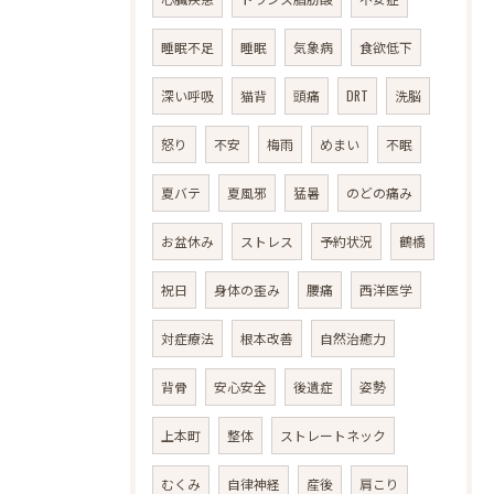
睡眠不足
睡眠
気象病
食欲低下
深い呼吸
猫背
頭痛
DRT
洗脳
怒り
不安
梅雨
めまい
不眠
夏バテ
夏風邪
猛暑
のどの痛み
お盆休み
ストレス
予約状況
鶴橋
祝日
身体の歪み
腰痛
西洋医学
対症療法
根本改善
自然治癒力
背骨
安心安全
後遺症
姿勢
上本町
整体
ストレートネック
むくみ
自律神経
産後
肩こり