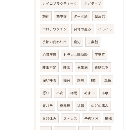
カイロプラクティック
ネガティブ
施術
熱中症
ターボ癌
副反応
コロナワクチン
背骨の歪み
イライラ
季節の変わり目
疲労
工業脂
心臓疾患
トランス脂肪酸
不安症
睡眠不足
睡眠
気象病
食欲低下
深い呼吸
猫背
頭痛
DRT
洗脳
怒り
不安
梅雨
めまい
不眠
夏バテ
夏風邪
猛暑
のどの痛み
お盆休み
ストレス
予約状況
鶴橋