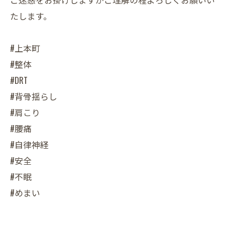
たします。
#上本町
#整体
#DRT
#背骨揺らし
#肩こり
#腰痛
#自律神経
#安全
#不眠
#めまい