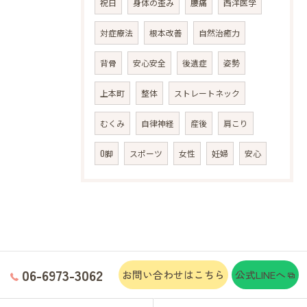
祝日
身体の歪み
腰痛
西洋医学
対症療法
根本改善
自然治癒力
背骨
安心安全
後遺症
姿勢
上本町
整体
ストレートネック
むくみ
自律神経
産後
肩こり
O脚
スポーツ
女性
妊婦
安心
06-6973-3062
お問い合わせはこちら
公式LINEへ