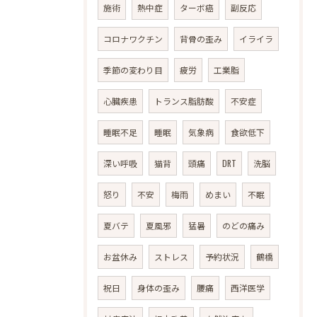
施術
熱中症
ターボ癌
副反応
コロナワクチン
背骨の歪み
イライラ
季節の変わり目
疲労
工業脂
心臓疾患
トランス脂肪酸
不安症
睡眠不足
睡眠
気象病
食欲低下
深い呼吸
猫背
頭痛
DRT
洗脳
怒り
不安
梅雨
めまい
不眠
夏バテ
夏風邪
猛暑
のどの痛み
お盆休み
ストレス
予約状況
鶴橋
祝日
身体の歪み
腰痛
西洋医学