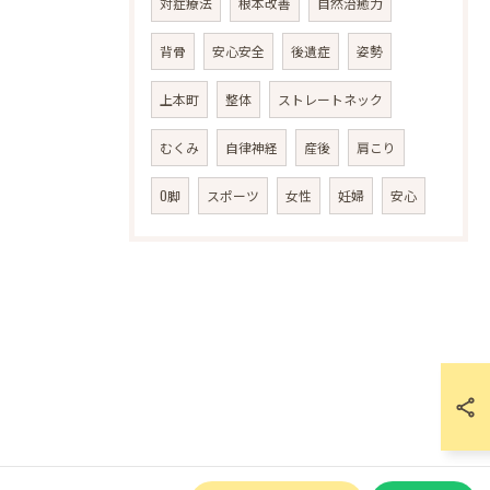
対症療法
根本改善
自然治癒力
背骨
安心安全
後遺症
姿勢
上本町
整体
ストレートネック
むくみ
自律神経
産後
肩こり
O脚
スポーツ
女性
妊婦
安心