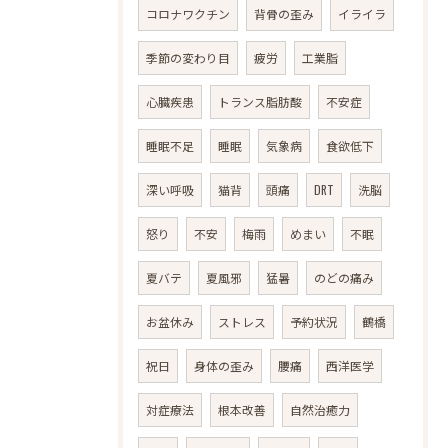
コロナワクチン
背骨の歪み
イライラ
季節の変わり目
疲労
工業脂
心臓疾患
トランス脂肪酸
不安症
睡眠不足
睡眠
気象病
食欲低下
深い呼吸
猫背
頭痛
DRT
洗脳
怒り
不安
梅雨
めまい
不眠
夏バテ
夏風邪
猛暑
のどの痛み
お盆休み
ストレス
予約状況
鶴橋
祝日
身体の歪み
腰痛
西洋医学
対症療法
根本改善
自然治癒力