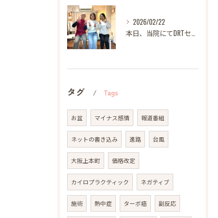
2026/02/22
本日、当院にてDRTセミナーを開催いたしました。
タグ
Tags
お盆
マイナス感情
報道番組
ネットの書き込み
進路
台風
大阪上本町
価格改定
カイロプラクティック
ネガティブ
施術
熱中症
ターボ癌
副反応